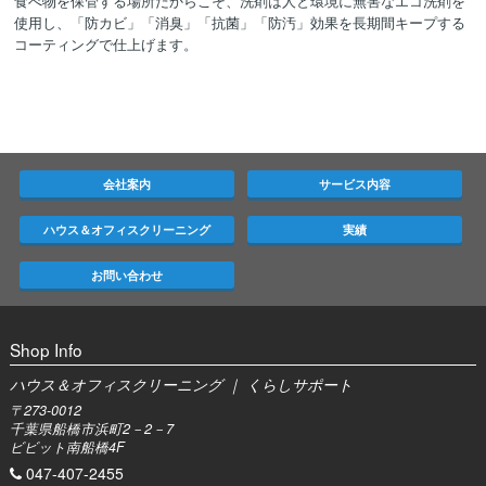
食べ物を保管する場所だからこそ、洗剤は人と環境に無害なエコ洗剤を
使用し、「防カビ」「消臭」「抗菌」「防汚」効果を長期間キープする
コーティングで仕上げます。
会社案内
サービス内容
ハウス＆オフィスクリーニング
実績
お問い合わせ
Shop Info
ハウス＆オフィスクリーニング ｜ くらしサポート
〒273-0012
千葉県船橋市浜町2－2－7
ビビット南船橋4F
047-407-2455